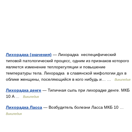
Лихорадка (значения)
— Лихорадка неспецифический
типовой патологический процесс, одним из признаков которого
является изменение теплорегуляции и повышение
температуры тела. Лихорадка в славянской мифологии дух в
облике женщины, поселяющийся в кого нибудь и… …
Википедия
Лихорадка денге
— Типичная сыпь при лихорадке денге. МКБ
10 A …
Википедия
Лихорадка Ласса
— Возбудитель болезни Ласса МКБ 10 …
Википедия